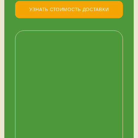
У НАС ЕСТЬ
А ЕЩЕ
Узбекские казаны
Восточная посуда
Афганские казаны
Чугунная посуда
Тандыры
Саджи
Мангалы
Автоклавы
Шампуры
Коптильни
НАШИМ КЛИЕНТАМ
НАШИ КОНТАКТЫ
Оплата и доставка
Мурманск,
Отзывы о нас
переулок Терский, 4