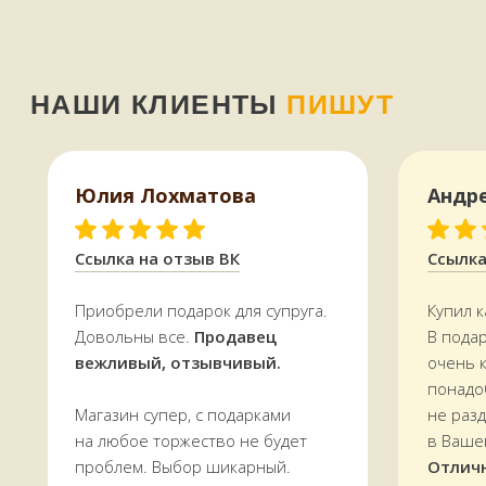
НАШ МАГАЗИН
ЗДЕСЬ
Мурманск, переулок Терский, дом 4
+7 (909) 563-11-00
График работы:
Юлия Лохматова
Андр
с 11:00 до 19:00
ежедневно
Ссылка на отзыв ВК
Ссылка
Приобрели подарок для супруга.
Купил к
Довольны все.
Продавец
В пода
вежливый, отзывчивый.
очень 
понадо
Магазин супер, с подарками
не раз
на любое торжество не будет
в Ваше
проблем. Выбор шикарный.
Отлич