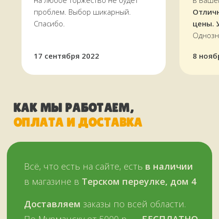
на любое торжество не будет
в Ваше
проблем. Выбор шикарный.
Отлич
Спасибо.
цены. 
Однозн
17 сентября 2022
8 нояб
Оплатить можно и наличными,
и картой, в том числе кредитной,
через терминал
Мы работаем
с 11 до 19 часов
в будни
и в выходные —
ежедневно