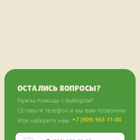
Шампуры
Коптильни
НАШИМ КЛИЕНТАМ
НАШИ КОНТАКТЫ
Оплата и доставка
Мурманск,
Отзывы о нас
переулок Терский, 4
Все контакты
11:00–19:00
ежедневно
+7 (909) 563-11-00
Политика
конфиденциальности
© Копирование материалов сайта запрещено
Сайт сделали МЫ С КОТОМ в 2023 году
51KAZAN.RU