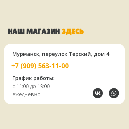
У НАС ЕСТЬ
А ЕЩЕ
Узбекские казаны
Восточная посуда
Афганские казаны
Чугунная посуда
Тандыры
Саджи
Мангалы
Автоклавы