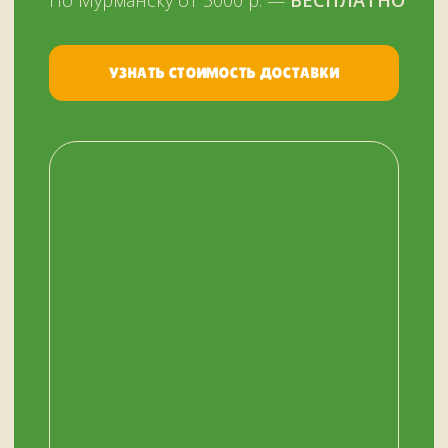
Звоните, пишите:
ВКонтакте
+7 (909) 563-11-00
WhatsApp
НАШ МАГАЗИН
ЗДЕСЬ
Мурманск, переулок Терский, дом 4
+7 (909) 563-11-00
График работы:
с 11:00 до 19:00
ежедневно