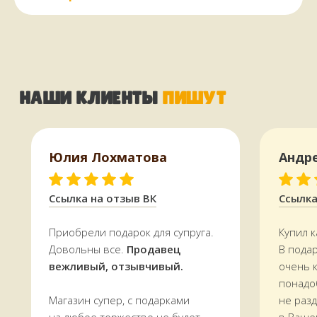
Юлия Лохматова
Андр
КАК МЫ РАБОТАЕМ,
ОПЛАТА И ДОСТАВКА
Ссылка на отзыв ВК
Ссылка
Всё, что есть на сайте, есть
в наличии
Приобрели подарок для супруга.
Купил к
в магазине в
Терском переулке, дом 4
Довольны все.
Продавец
В пода
Доставляем
заказы по всей области.
вежливый, отзывчивый.
очень 
По Мурманску от 5000 р. —
БЕСПЛАТНО
понадо
Магазин супер, с подарками
не раз
УЗНАТЬ СТОИМОСТЬ ДОСТАВКИ