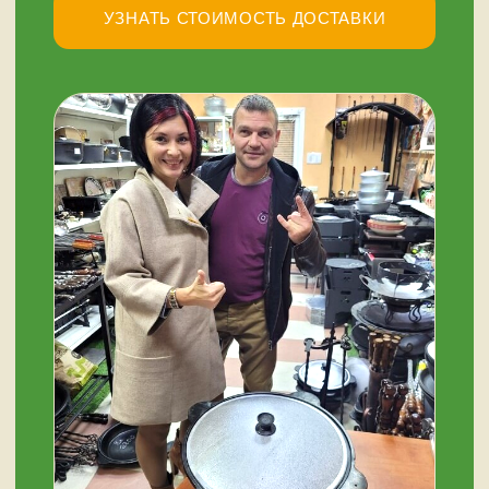
У НАС ЕСТЬ
А ЕЩЕ
Узбекские казаны
Восточная посуда
Афганские казаны
Чугунная посуда
Тандыры
Саджи
Мангалы
Автоклавы
Шампуры
Коптильни