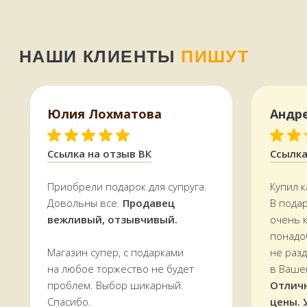
+7 (909) 563-11-00
WhatsApp
Юлия Лохматова
Андр
НАШ МАГАЗИН
ЗДЕСЬ
Мурманск, переулок Терский, дом 4
Ссылка на отзыв ВК
Ссылка
+7 (909) 563-11-00
Приобрели подарок для супруга.
Купил к
График работы:
Довольны все.
Продавец
В пода
с 11:00 до 19:00
вежливый, отзывчивый.
очень 
ежедневно
понадо
Магазин супер, с подарками
не раз
на любое торжество не будет
в Ваше
проблем. Выбор шикарный.
Отлич
Спасибо.
цены. 