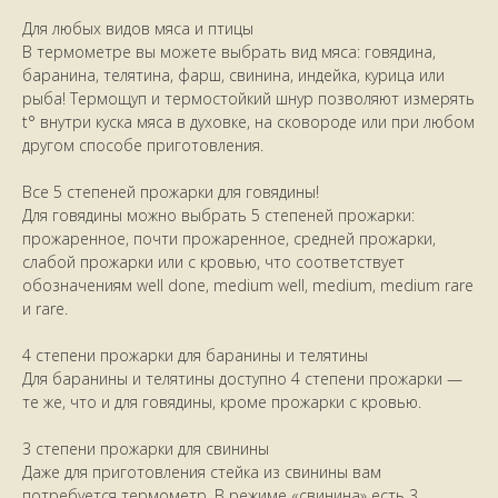
Для любых видов мяса и птицы
В термометре вы можете выбрать вид мяса: говядина,
баранина, телятина, фарш, свинина, индейка, курица или
рыба! Термощуп и термостойкий шнур позволяют измерять
t° внутри куска мяса в духовке, на сковороде или при любом
другом способе приготовления.
Все 5 степеней прожарки для говядины!
Для говядины можно выбрать 5 степеней прожарки:
прожаренное, почти прожаренное, средней прожарки,
слабой прожарки или с кровью, что соответствует
обозначениям well done, medium well, medium, medium rare
и rare.
4 степени прожарки для баранины и телятины
Для баранины и телятины доступно 4 степени прожарки —
те же, что и для говядины, кроме прожарки с кровью.
3 степени прожарки для свинины
Даже для приготовления стейка из свинины вам
потребуется термометр. В режиме «свинина» есть 3