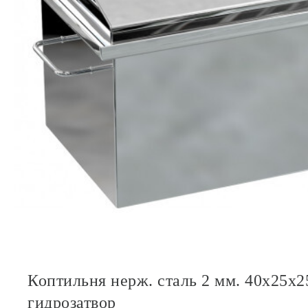
КАК МЫ РАБОТАЕМ,
ОПЛАТА И ДОСТАВКА
Всё, что есть на сайте, есть
в наличии
в магазине в
Терском переулке, дом 4
Доставляем
заказы по всей области.
По Мурманску от 5000 р. —
БЕСПЛАТНО
Коптильня нерж. сталь 2 мм. 40х25х2
гидрозатвор
УЗНАТЬ СТОИМОСТЬ ДОСТАВКИ