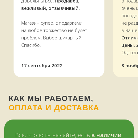
Довольны все.
Продавец
В пода
вежливый, отзывчивый.
очень 
Звоните, пишите:
ВКонтакте
понадо
+7 (909) 563-11-00
WhatsApp
Магазин супер, с подарками
не раз
на любое торжество не будет
в Ваше
проблем. Выбор шикарный.
Отлич
Спасибо.
цены. 
Однозн
НАШ МАГАЗИН
ЗДЕСЬ
17 сентября 2022
8 нояб
Мурманск, переулок Терский, дом 4
+7 (909) 563-11-00
График работы:
с 11:00 до 19:00
ежедневно