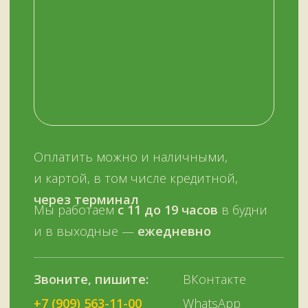
У НАС ЕСТЬ
А ЕЩЕ
Узбекские казаны
Восточная посуда
Афганские казаны
Чугунная посуда
Тандыры
Саджи
Мангалы
Автоклавы