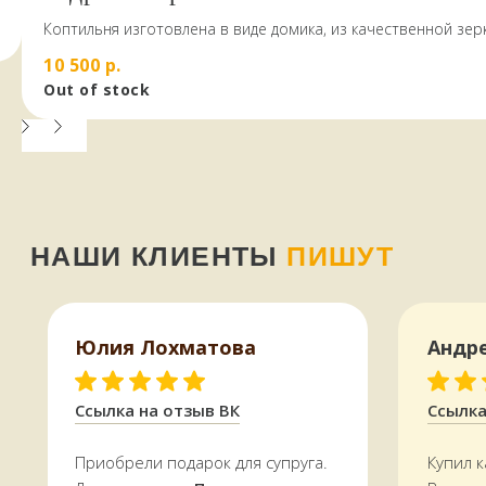
Коптильня изготовлена в виде домика, из качественной з
стали AISI 430 толщиной 2,0 мм и подходит для любых проду
10 500
р.
Out of stock
Юлия Лохматова
Андр
Оплатить можно и наличными,
Ссылка на отзыв ВК
Ссылка
и картой, в том числе кредитной,
через терминал
Мы работаем
с 11 до 19 часов
в будни
Приобрели подарок для супруга.
Купил к
и в выходные —
ежедневно