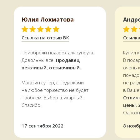
По Мурманску от 5000 р. —
БЕСПЛАТНО
Юлия Лохматова
Андр
УЗНАТЬ СТОИМОСТЬ ДОСТАВКИ
Ссылка на отзыв ВК
Ссылка
Приобрели подарок для супруга.
Купил к
Довольны все.
Продавец
В пода
вежливый, отзывчивый.
очень 
понадо
Магазин супер, с подарками
не раз
на любое торжество не будет
в Ваше
проблем. Выбор шикарный.
Отлич
Спасибо.
цены. 
Однозн
17 сентября 2022
8 нояб
Оплатить можно и наличными,