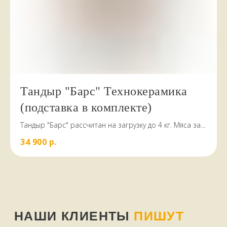
Тандыр "Барс" Технокерамика
(подставка в комплекте)
Тандыр "Барс" рассчитан на загрузку до 4 кг. Мяса за
один раз
34 900
р.
КАК МЫ РАБОТАЕМ,
ОПЛАТА И ДОСТАВКА
Всё, что есть на сайте, есть
в наличии
в магазине в
Терском переулке, дом 4
Доставляем
заказы по всей области.