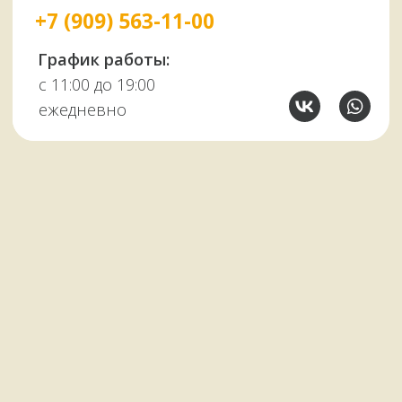
Тандыры
Саджи
Мангалы
Автоклавы
Шампуры
Коптильни
НАШИМ КЛИЕНТАМ
НАШИ КОНТАКТЫ
Оплата и доставка
Мурманск,
Отзывы о нас
переулок Терский, 4
Все контакты
11:00–19:00
ежедневно
+7 (909) 563-11-00
Политика
конфиденциальности
© Копирование материалов сайта запрещено
Сайт сделали МЫ С КОТОМ в 2023 году