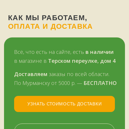
и картой, в том числе кредитной,
через терминал
Мы работаем
с 11 до 19 часов
в будни
и в выходные —
ежедневно
Звоните, пишите:
ВКонтакте
+7 (909) 563-11-00
WhatsApp
НАШ МАГАЗИН
ЗДЕСЬ
Мурманск, переулок Терский, дом 4
+7 (909) 563-11-00
График работы:
с 11:00 до 19:00
ежедневно