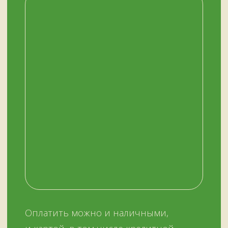
ОСТАЛИСЬ ВОПРОСЫ?
Нужна помощь с выбором?
Оставьте телефон и мы вам позвоним.
+7 (909) 563-11-00
Или наберите нам:
–
+7
НУЖНА ПОМОЩЬ