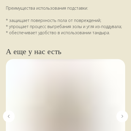
Преимущества использования подставки:
* защищает поверхность пола от повреждений;
* упрощает процесс выгребания золы и угля из-поддувала;
* обеспечивает удобство в использовании тандыра.
А еще у нас есть
НАШИ КЛИЕНТЫ
ПИШУТ
стайте