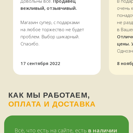
Довольны все.
Продавец
В пода
вежливый, отзывчивый.
очень 
понадо
Магазин супер, с подарками
не раз
на любое торжество не будет
в Ваше
проблем. Выбор шикарный.
Отлич
Спасибо.
цены. 
Однозн
17 сентября 2022
8 нояб
Оплатить можно и наличными,
и картой, в том числе кредитной,
через терминал
Мы работаем
с 11 до 19 часов
в будни
и в выходные —
ежедневно
Звоните, пишите:
ВКонтакте
+7 (909) 563-11-00
WhatsApp