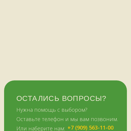
НАШИМ КЛИЕНТАМ
НАШИ КОНТАКТЫ
Оплата и доставка
Мурманск,
Отзывы о нас
переулок Терский, 4
Все контакты
11:00–19:00
ежедневно
+7 (909) 563-11-00
Политика
конфиденциальности
© Копирование материалов сайта запрещено
Сайт сделали МЫ С КОТОМ в 2023 году
51KAZAN.RU