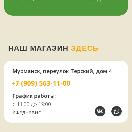
У НАС ЕСТЬ
А ЕЩЕ
Узбекские казаны
Восточная посуда
Афганские казаны
Чугунная посуда
Тандыры
Саджи
Мангалы
Автоклавы
Шампуры
Коптильни