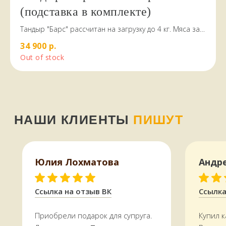
(подставка в комплекте)
Тандыр "Барс" рассчитан на загрузку до 4 кг. Мяса за
один раз
34 900
р.
Out of stock
КАК МЫ РАБОТАЕМ,
ОПЛАТА И ДОСТАВКА
Всё, что есть на сайте, есть
в наличии
в магазине в
Терском переулке, дом 4
Доставляем
заказы по всей области.
Юлия Лохматова
Андр
По Мурманску от 5000 р. —
БЕСПЛАТНО
Ссылка на отзыв ВК
Ссылка
УЗНАТЬ СТОИМОСТЬ ДОСТАВКИ
Приобрели подарок для супруга.
Купил к