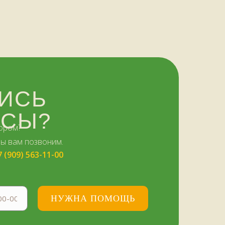
ИСЬ
ОСЫ?
ором?
мы вам позвоним.
7 (909) 563-11-00
НУЖНА ПОМОЩЬ