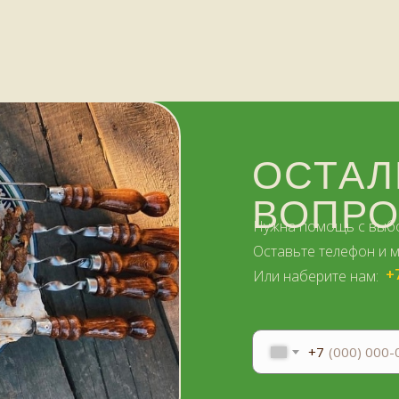
ОСТАЛ
ВОПР
Нужна помощь с выб
Оставьте телефон и 
+
Или наберите нам:
–
+7