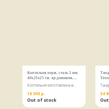
Коптильня нерж. сталь 2 мм.
Танд
40х25х25 см. кр.домиком,
Техн
гидрозатвор
комп
Коптильня изготовлена в
Танд
виде домика, из
загр
10 500
р.
34 9
качественной зеркальной
раз
Out of stock
Out
нержавеющей стали AISI 430
толщиной 2,0 мм и подходит