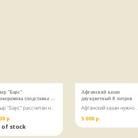
ыр "Барс"
Афганский казан
окерамика (подставка в
двухцветный 8 литров
лекте)
ыр "Барс" рассчитан на
Афганский казан нужно
узку до 4 кг. Мяса за один
заполнять на 2/3 , до 5.5
00
р.
5 000
р.
литров
 of stock