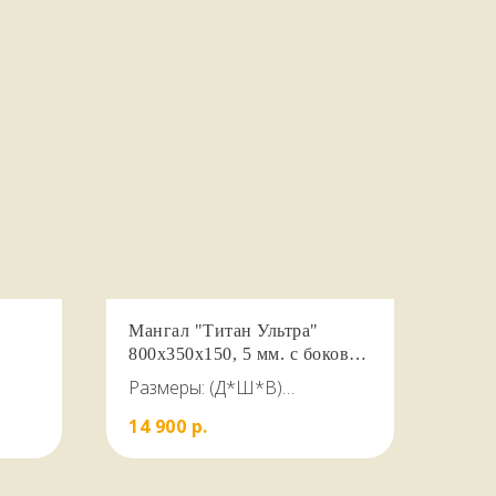
Мангал "Титан Ультра"
800х350х150, 5 мм. с боковой
полкой и полкой для дров
Размеры: (Д*Ш*В)
КСТ
800*350*860 вес 31 кг, сталь
14 900
р.
5мм ГОСТ, на 13 шампуров