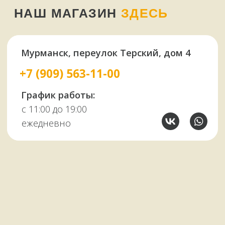
У НАС ЕСТЬ
А ЕЩЕ
Узбекские казаны
Восточная посуда
Афганские казаны
Чугунная посуда
Тандыры
Саджи
Мангалы
Автоклавы
Шампуры
Коптильни