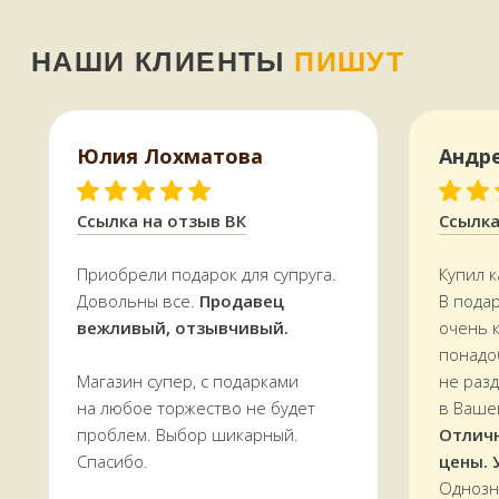
Юлия Лохматова
Андр
КАК МЫ РАБОТАЕМ,
ОПЛАТА И ДОСТАВКА
Ссылка на отзыв ВК
Ссылка
Приобрели подарок для супруга.
Купил к
Всё, что есть на сайте, есть
в наличии
Довольны все.
Продавец
В пода
в магазине в
Терском переулке, дом 4
вежливый, отзывчивый.
очень 
Доставляем
заказы по всей области.
понадо
По Мурманску от 5000 р. —
БЕСПЛАТНО
Магазин супер, с подарками
не раз
на любое торжество не будет
в Ваше
УЗНАТЬ СТОИМОСТЬ ДОСТАВКИ
проблем. Выбор шикарный.
Отлич
Спасибо.
цены. 
Однозн