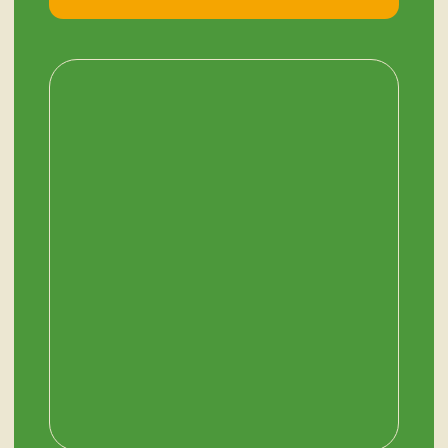
НАШ МАГАЗИН
ЗДЕСЬ
Мурманск, переулок Терский, дом 4
+7 (909) 563-11-00
График работы:
с 11:00 до 19:00
ежедневно