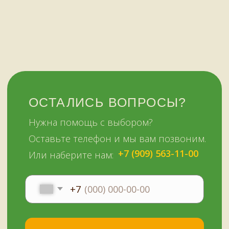
НАШИМ КЛИЕНТАМ
НАШИ КОНТАКТЫ
Оплата и доставка
Мурманск,
Отзывы о нас
переулок Терский, 4
Все контакты
11:00–19:00
ежедневно
+7 (909) 563-11-00
Политика
конфиденциальности
© Копирование материалов сайта запрещено
Сайт сделали МЫ С КОТОМ в 2023 году
51KAZAN.RU