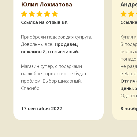
Юлия Лохматова
Андр
Ссылка на отзыв ВК
Ссылка
КАК МЫ РАБОТАЕМ,
ОПЛАТА И ДОСТАВКА
Приобрели подарок для супруга.
Купил к
Довольны все.
Продавец
В пода
Всё, что есть на сайте, есть
в наличии
вежливый, отзывчивый.
очень 
в магазине в
Терском переулке, дом 4
понадо
Доставляем
заказы по всей области.
Магазин супер, с подарками
не раз
По Мурманску от 5000 р. —
БЕСПЛАТНО
на любое торжество не будет
в Ваше
проблем. Выбор шикарный.
Отлич
Спасибо.
цены. 
УЗНАТЬ СТОИМОСТЬ ДОСТАВКИ
Однозн
17 сентября 2022
8 нояб