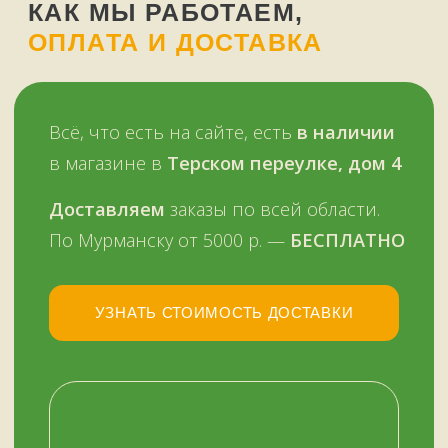
Оплатить можно и наличными,
и картой, в том числе кредитной,
через терминал
Мы работаем
с 11 до 19 часов
в будни
и в выходные —
ежедневно
Звоните, пишите:
ВКонтакте
+7 (909) 563-11-00
WhatsApp