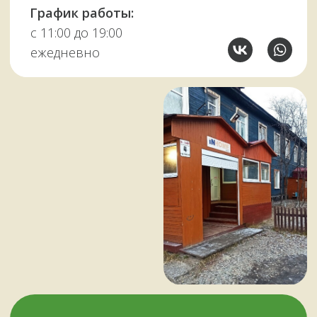
У НАС ЕСТЬ
А ЕЩЕ
Узбекские казаны
Восточная посуда
Афганские казаны
Чугунная посуда
Тандыры
Саджи
Мангалы
Автоклавы
Шампуры
Коптильни
НАШИМ КЛИЕНТАМ
НАШИ КОНТАКТЫ
Оплата и доставка
Мурманск,
Отзывы о нас
переулок Терский, 4
Все контакты
11:00–19:00