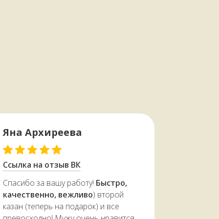
яса,
Яна Архиреева
← Листайте
Ссылка на отзыв ВК
Спасибо за вашу работу!
Быстро,
качественно, вежливо
) второй
казан (теперь на подарок) и все
превосходно! Мужу очень нравится