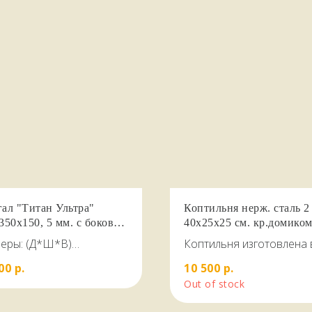
ал "Титан Ультра"
Коптильня нерж. сталь 2
350х150, 5 мм. с боковой
40х25х25 см. кр.домиком
ой и полкой для дров
гидрозатвор
еры: (Д*Ш*В)
Коптильня изготовлена 
350*860 вес 31 кг, сталь
виде домика, из
00
р.
10 500
р.
ГОСТ, на 13 шампуров
качественной зеркальн
Out of stock
нержавеющей стали AIS
толщиной 2,0 мм и подх