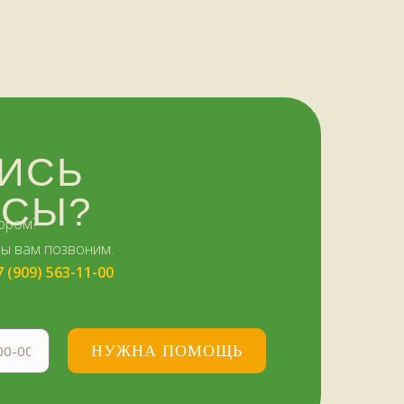
ИСЬ
ОСЫ?
ором?
мы вам позвоним.
7 (909) 563-11-00
НУЖНА ПОМОЩЬ