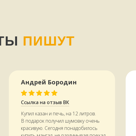
для любых продуктов - м
рыбы, овощей.
НТЫ
ПИШУТ
Андрей Бородин
Ссылка на отзыв ВК
Купил казан и печь, на 12 литров.
В подарок получил шумовку очень
красивую. Сегодня понадобилось
купить мангал, не раздумывая поехал