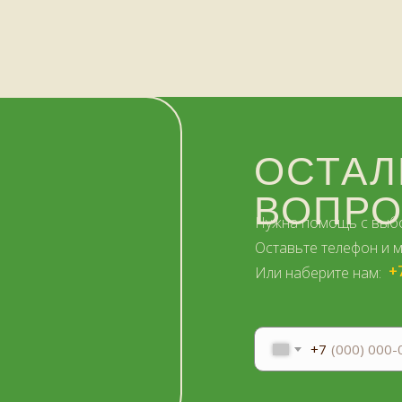
ОСТАЛ
ВОПР
Нужна помощь с выб
Оставьте телефон и 
+
Или наберите нам:
–
+7