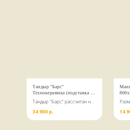
Тандыр "Барс"
Манг
Технокерамика (подставка в
800х
комплекте)
полк
Тандыр "Барс" рассчитан на
Разм
КСТ
загрузку до 4 кг. Мяса за один
800*
34 900
р.
14 9
раз
5мм 