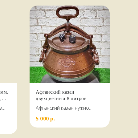
 мм.
Афганский казан
,
двухцветный 8 литров
в
Афганский казан нужно
заполнять на 2/3 , до 5.5
5 000
р.
ой
литров
I 430
одит