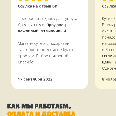
в магазине в
Терском переулке, дом 4
Ссылка на отзыв ВК
Ссылка
Доставляем
заказы по всей области.
Приобрели подарок для супруга.
Купил к
По Мурманску от 5000 р. —
БЕСПЛАТНО
Довольны все.
Продавец
В пода
вежливый, отзывчивый.
очень 
УЗНАТЬ СТОИМОСТЬ ДОСТАВКИ
понадо
Магазин супер, с подарками
не раз
на любое торжество не будет
в Ваше
проблем. Выбор шикарный.
Отлич
Спасибо.
цены. 
Однозн
17 сентября 2022
8 нояб