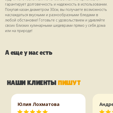
гарантирует долговечность и надежность в использовании.
Покупая казан диаметром 30см, вы получаете возможность
стайте
наслаждаться вкусными и разнообразными блюдами в
любой обстановке! Готовьте с удовольствием и удивляйте
своих близких кулинарными шедеврами прямо у себя дома
или на природе!
А еще у нас есть
КАК МЫ РАБОТАЕМ,
ОПЛАТА И ДОСТАВКА
Юлия Лохматова
Андр
Всё, что есть на сайте, есть
в наличии