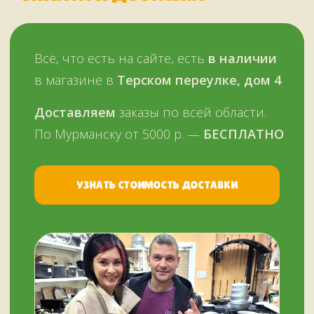
Оплатить можно и наличными,
и картой, в том числе кредитной,
через терминал
Мы работаем
с 11 до 19 часов
в будни
и в выходные —
ежедневно
Звоните, пишите:
ВКонтакте
+7 (909) 563-11-00
WhatsApp
НАШ МАГАЗИН
ЗДЕСЬ
Мурманск, переулок Терский, дом 4
+7 (909) 563-11-00