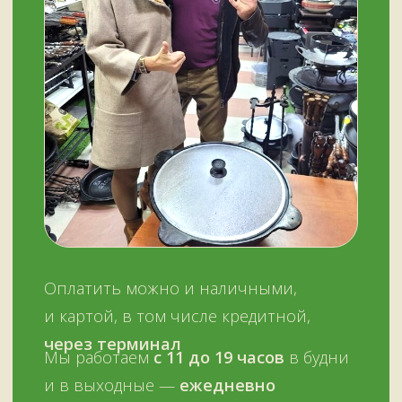
График работы:
с 11:00 до 19:00
ежедневно
ОСТАЛИСЬ ВОПРОСЫ?
Нужна помощь с выбором?
Оставьте телефон и мы вам позвоним.
+7 (909) 563-11-00
Или наберите нам:
–