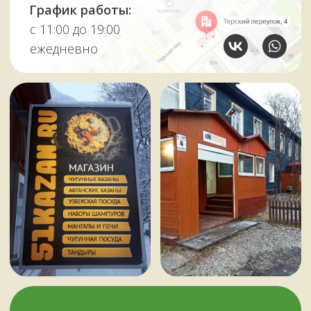
У НАС ЕСТЬ
А ЕЩЕ
Узбекские казаны
Восточная посуда
Афганские казаны
Чугунная посуда
Тандыры
Саджи
Мангалы
Автоклавы
Шампуры
Коптильни
НАШИМ КЛИЕНТАМ
НАШИ КОНТАКТЫ
Оплата и доставка
Мурманск,
Отзывы о нас
переулок Терский, 4
Все контакты
11:00–19:00
ежедневно
+7 (909) 563-11-00
Политика
конфиденциальности