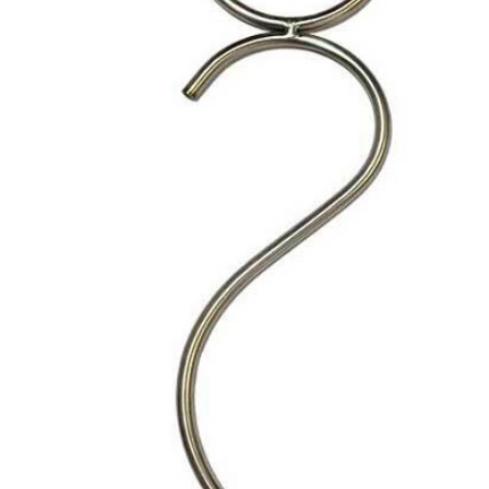
Всё, что есть на сайте, есть
в наличии
в магазине в
Терском переулке, дом 4
Доставляем
заказы по всей области.
По Мурманску от 5000 р. —
БЕСПЛАТНО
УЗНАТЬ СТОИМОСТЬ ДОСТАВКИ