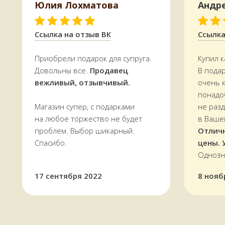
Юлия Лохматова
Андр
График работы:
с 11:00 до 19:00
ежедневно
Ссылка на отзыв ВК
Ссылка
Приобрели подарок для супруга.
Купил к
Довольны все.
Продавец
В пода
вежливый, отзывчивый.
очень 
понадо
Магазин супер, с подарками
не раз
на любое торжество не будет
в Ваше
проблем. Выбор шикарный.
Отлич
Спасибо.
цены. 
Однозн
ОСТАЛИСЬ ВОПРОСЫ?
17 сентября 2022
8 нояб
Нужна помощь с выбором?
Оставьте телефон и мы вам позвоним.
+7 (909) 563-11-00
Или наберите нам:
–