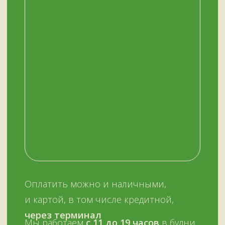
У НАС ЕСТЬ
А ЕЩЕ
Узбекские казаны
Восточная посуда
Афганские казаны
Чугунная посуда
Тандыры
Саджи
Мангалы
Автоклавы
Шампуры
Коптильни
НАШИМ КЛИЕНТАМ
НАШИ КОНТАКТЫ
Оплата и доставка
Мурманск,
Отзывы о нас
переулок Терский, 4
Все контакты
11:00–19:00
ежедневно
+7 (909) 563-11-00
Политика
конфиденциальности