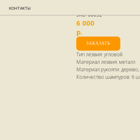
Шампура подароч
НТАКТЫ
SKU:
00652
6 000
р.
ЗАКАЗАТЬ
Тип лезвия: угловой
Материал лезвия: металл
Материал рукояти: дерево,
Количество шампуров: 6 ш