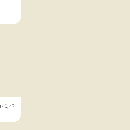
чный
 как для
 для
домов.
 40, 47