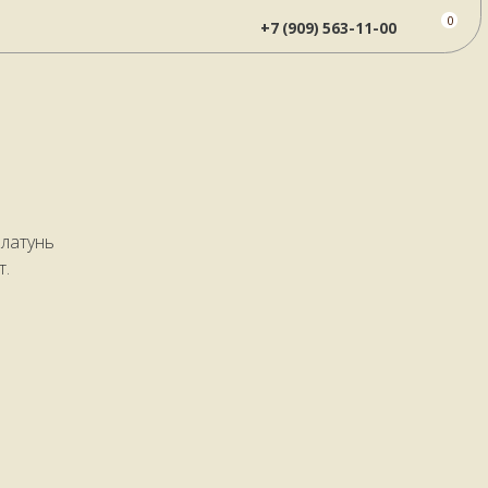
ные "Мечта охотника"
0
+7 (909) 563-11-00
 латунь
т.