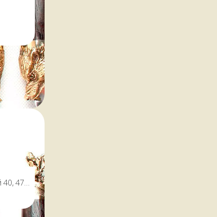
чный
 как для
 для
домов.
 40, 47