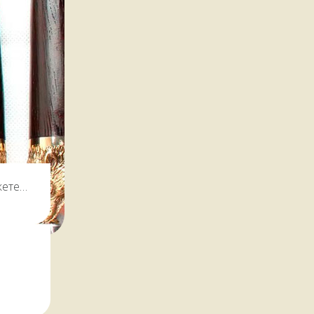
жете
ревозить
чкать всё