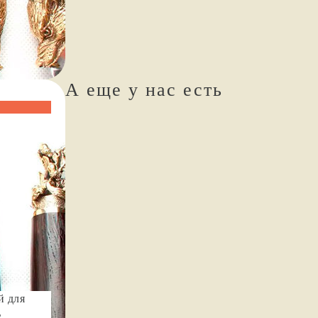
А еще у нас есть
й для
ь