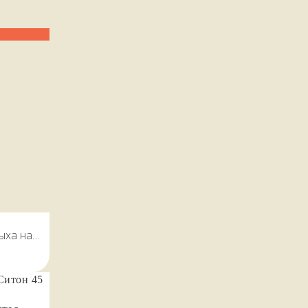
ыха на
 оценят
ноги.
 Ситон 45