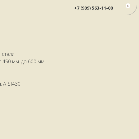
0х12х3 мм., без дер. ручки
0
+7 (909) 563-11-00
стали.
 450 мм. до 600 мм.
 AISI430.