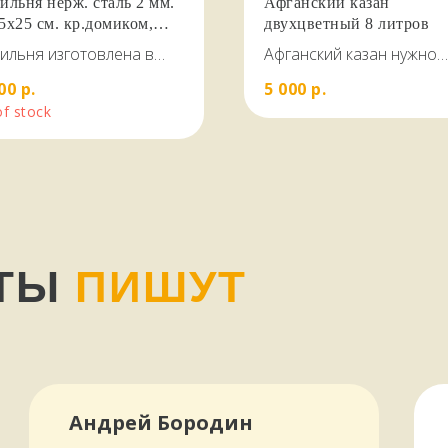
ильня нерж. сталь 2 мм.
Афганский казан
5х25 см. кр.домиком,
двухцветный 8 литров
озатвор
ильня изготовлена в
Афганский казан нужно
 домика, из
заполнять на 2/3 , до 5.5
00
р.
5 000
р.
ственной зеркальной
литров
of stock
авеющей стали AISI 430
иной 2,0 мм и подходит
любых продуктов - мяса,
, овощей.
НТЫ
ПИШУТ
Андрей Бородин