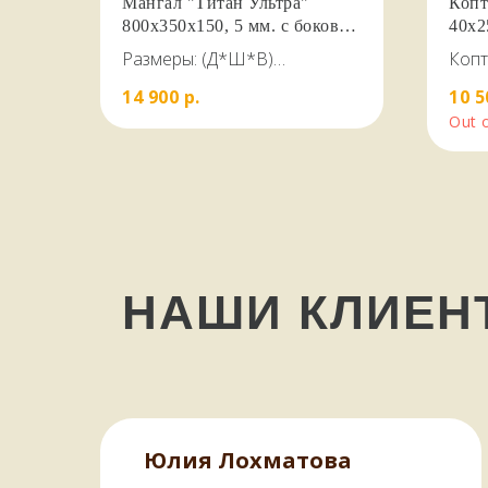
Мангал "Титан Ультра"
Копт
800х350х150, 5 мм. с боковой
40х2
полкой и полкой для дров
гидр
Размеры: (Д*Ш*В)
Копт
КСТ
800*350*860 вес 31 кг, сталь
виде
14 900
р.
10 5
5мм ГОСТ, на 13 шампуров
каче
Out 
нерж
толщ
для 
рыбы
НАШИ КЛИЕ
Юлия Лохматова