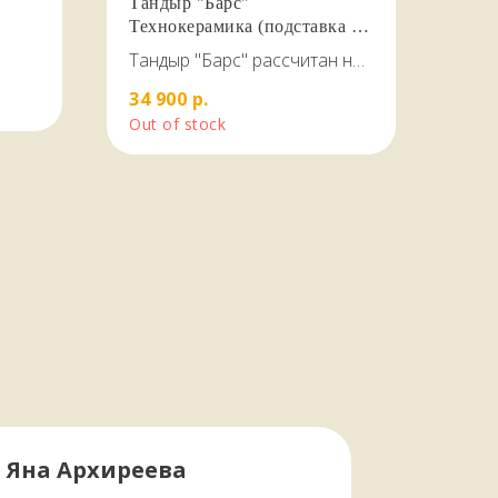
Тандыр "Барс"
Технокерамика (подставка в
комплекте)
Тандыр "Барс" рассчитан на
загрузку до 4 кг. Мяса за один
34 900
р.
раз
Out of stock
Яна Архиреева
← Листайте