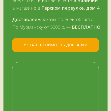
Оплатить можно и наличными,
и картой, в том числе кредитной,
через терминал
Мы работаем
с 11 до 19 часов
в будни
и в выходные —
ежедневно
Звоните, пишите:
ВКонтакте
+7 (909) 563-11-00
WhatsApp
НАШ МАГАЗИН
ЗДЕСЬ
Мурманск, переулок Терский, дом 4