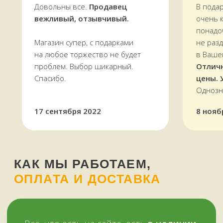
ОПЛАТА И ДОСТАВКА
Довольны все.
Продавец
В пода
вежливый, отзывчивый.
очень 
понадо
Всё, что есть на сайте, есть
в наличии
Магазин супер, с подарками
не раз
в магазине в
Терском переулке, дом 4
на любое торжество не будет
в Ваше
Доставляем
заказы по всей области.
проблем. Выбор шикарный.
Отлич
По Мурманску от 5000 р. —
БЕСПЛАТНО
Спасибо.
цены. 
Однозн
УЗНАТЬ СТОИМОСТЬ ДОСТАВКИ
17 сентября 2022
8 нояб