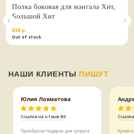
Полка боковая для мангала Хит,
НАШИ КЛИЕНТЫ
ПИШУТ
Большой Хит
650
р.
стайте
Out of stock
Юлия Лохматова
Андр
Ссылка на отзыв ВК
Ссылка
КАК МЫ РАБОТАЕМ,
Приобрели подарок для супруга.
Купил к