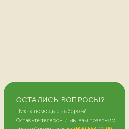
У НАС ЕСТЬ
А ЕЩЕ
Узбекские казаны
Восточная посуда
Афганские казаны
Чугунная посуда
Тандыры
Саджи
Мангалы
Автоклавы
Шампуры
Коптильни
НАШИМ КЛИЕНТАМ
НАШИ КОНТАКТЫ
Оплата и доставка
Мурманск,
Отзывы о нас
переулок Терский, 4
Все контакты
11:00–19:00
ежедневно
+7 (909) 563-11-00
Политика
конфиденциальности