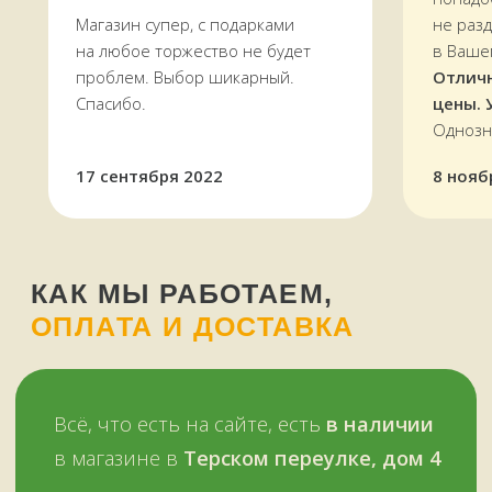
Магазин супер, с подарками
не раз
на любое торжество не будет
в Ваше
проблем. Выбор шикарный.
Отлич
Спасибо.
цены. 
Однозн
17 сентября 2022
8 нояб
Оплатить можно и наличными,
и картой, в том числе кредитной,
через терминал
Мы работаем
с 11 до 19 часов
в будни
и в выходные —
ежедневно
Звоните, пишите:
ВКонтакте
+7 (909) 563-11-00
WhatsApp