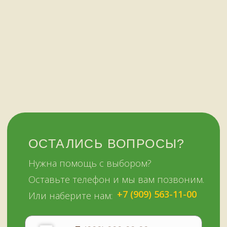
Мурманск,
Отзывы о нас
переулок Терский, 4
Все контакты
11:00–19:00
ежедневно
+7 (909) 563-11-00
Политика
конфиденциальности
© Копирование материалов сайта запрещено
Сайт сделали МЫ С КОТОМ в 2023 году
51KAZAN.RU