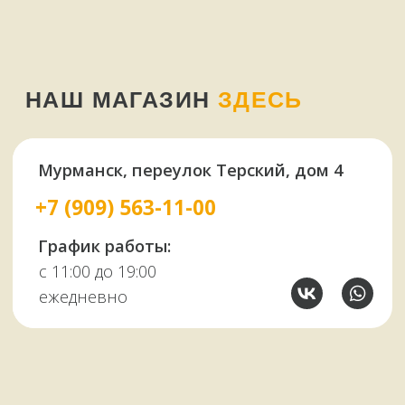
У НАС ЕСТЬ
А ЕЩЕ
Узбекские казаны
Восточная посуда
Афганские казаны
Чугунная посуда
Тандыры
Саджи
Мангалы
Автоклавы
Шампуры
Коптильни
НАШИМ КЛИЕНТАМ
НАШИ КОНТАКТЫ
Оплата и доставка