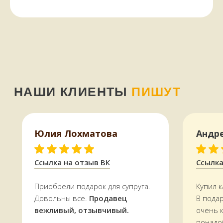
КАК МЫ РАБОТАЕМ,
ОПЛАТА И ДОСТАВКА
Всё, что есть на сайте, есть
в наличии
в магазине в
Терском переулке, дом 4
Юлия Лохматова
Андр
Доставляем
заказы по всей области.
По Мурманску от 5000 р. —
БЕСПЛАТНО
Ссылка на отзыв ВК
Ссылка
УЗНАТЬ СТОИМОСТЬ ДОСТАВКИ
Приобрели подарок для супруга.
Купил к
Довольны все.
Продавец
В пода
вежливый, отзывчивый.
очень 
понадо