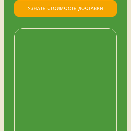
+7 (909) 563-11-00
WhatsApp
НАШ МАГАЗИН
ЗДЕСЬ
Мурманск, переулок Терский, дом 4
+7 (909) 563-11-00
График работы:
с 11:00 до 19:00
ежедневно