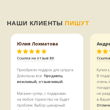
Юлия Лохматова
Андр
КАК МЫ РАБОТАЕМ,
ОПЛАТА И ДОСТАВКА
Ссылка на отзыв ВК
Ссылка
Всё, что есть на сайте, есть
в наличии
Приобрели подарок для супруга.
Купил к
в магазине в
Терском переулке, дом 4
Довольны все.
Продавец
В пода
Доставляем
заказы по всей области.
вежливый, отзывчивый.
очень 
По Мурманску от 5000 р. —
БЕСПЛАТНО
понадо
Магазин супер, с подарками
не раз
на любое торжество не будет
в Ваше
УЗНАТЬ СТОИМОСТЬ ДОСТАВКИ
проблем. Выбор шикарный.
Отлич