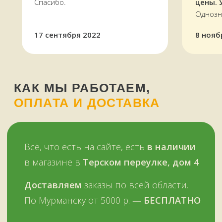
Спасибо.
цены. 
Однозн
17 сентября 2022
8 нояб
Оплатить можно и наличными,
и картой, в том числе кредитной,
через терминал
Мы работаем
с 11 до 19 часов
в будни
и в выходные —
ежедневно
Звоните, пишите:
ВКонтакте