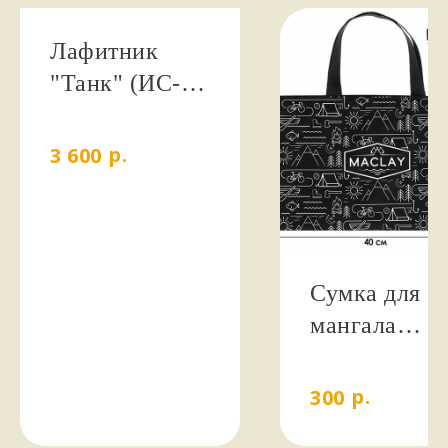
Лафитник
"Танк" (ИС-2,
Т-34, Т-90) без
упак.
р.
3 600
НАШИ КЛИЕНТЫ
ПИШУТ
Сумка для
стайте
мангала
Maclay
400х300 мм.
р.
300