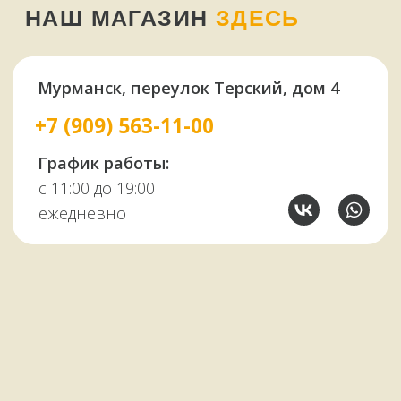
У НАС ЕСТЬ
А ЕЩЕ
Узбекские казаны
Восточная посуда
Афганские казаны
Чугунная посуда
Тандыры
Саджи
Мангалы
Автоклавы
Шампуры
Коптильни