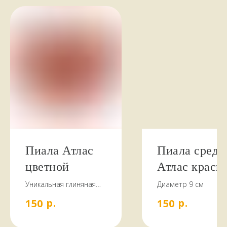
НАШИ КЛИЕНТЫ
ПИШУТ
стайте
Пиала Атлас
Пиала средн
цветной
Атлас красн
Уникальная глиняная
Диаметр 9 см
посуда, покрытая яркой
р.
р.
150
150
глазурью и
замысловатыми
узорами. Эти