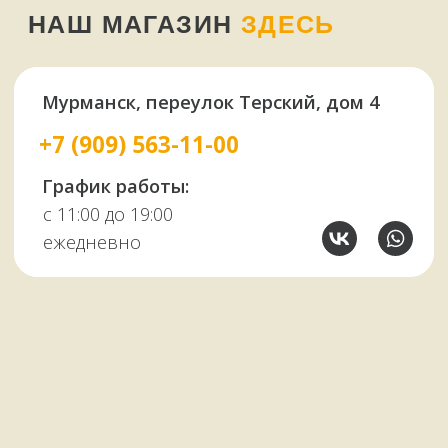
У НАС ЕСТЬ
А ЕЩЕ
Узбекские казаны
Восточная посуда
Афганские казаны
Чугунная посуда
Тандыры
Саджи
Мангалы
Автоклавы
Шампуры
Коптильни
НАШИМ КЛИЕНТАМ
НАШИ КОНТАКТЫ
Оплата и доставка
Мурманск,
Отзывы о нас
переулок Терский, 4
Все контакты
11:00–19:00