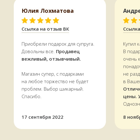
Юлия Лохматова
Андр
УЗНАТЬ СТОИМОСТЬ ДОСТАВКИ
Ссылка на отзыв ВК
Ссылка
Приобрели подарок для супруга.
Купил к
Довольны все.
Продавец
В пода
вежливый, отзывчивый.
очень 
понадо
Магазин супер, с подарками
не раз
на любое торжество не будет
в Ваше
проблем. Выбор шикарный.
Отлич
Спасибо.
цены. 
Однозн
17 сентября 2022
8 нояб
Оплатить можно и наличными,
и картой, в том числе кредитной,