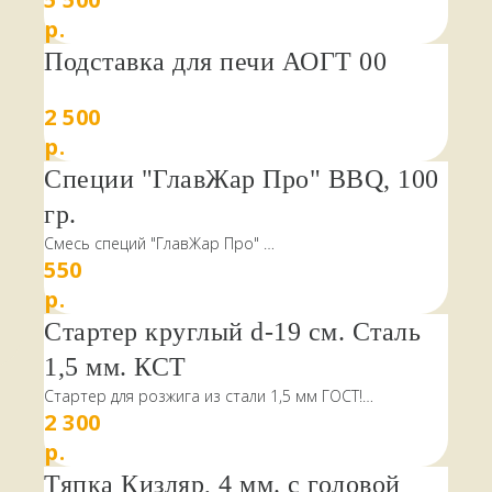
р.
Подставка для печи АОГТ 00
2 500
р.
Специи "ГлавЖар Про" BBQ, 100
гр.
Смесь специй "ГлавЖар Про"
550
р.
Стартер круглый d-19 см. Сталь
1,5 мм. КСТ
НАШИ КЛИЕНТЫ
ПИШУТ
Стартер для розжига из стали 1,5 мм ГОСТ!
2 300
Ручка стартера выполнена из стали 2 мм и добавлена
р.
стайте
защита от жара и пламени!
Тяпка Кизляр, 4 мм. с головой