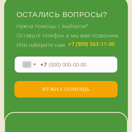
51KAZAN.RU