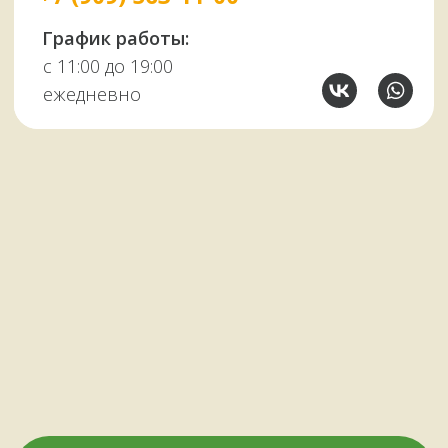
Мангалы
Автоклавы
Шампуры
Коптильни
НАШИМ КЛИЕНТАМ
НАШИ КОНТАКТЫ
Оплата и доставка
Мурманск,
Отзывы о нас
переулок Терский, 4
Все контакты
11:00–19:00
ежедневно
+7 (909) 563-11-00
Политика
конфиденциальности
© Копирование материалов сайта запрещено
Сайт сделали МЫ С КОТОМ в 2023 году