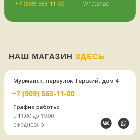
У НАС ЕСТЬ
А ЕЩЕ
Узбекские казаны
Восточная посуда
Афганские казаны
Чугунная посуда
Тандыры
Саджи
Мангалы
Автоклавы
Шампуры
Коптильни
НАШИМ КЛИЕНТАМ
НАШИ КОНТАКТЫ
Оплата и доставка
Мурманск,
Отзывы о нас
переулок Терский, 4
Все контакты
11:00–19:00
ежедневно