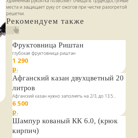
Удлиненная рукоятка позволяет очищать труднодоступные
места и защищает руку от ожогов при чистке разогретой
решетки.
Рекомендуем также
Фруктовница Риштан
глубокая фруктовница риштан
1 290
р.
Афганский казан двухцветный 20
литров
Афганский казан нужно заполнять на 2/3, до 13.5
6 500
литров
р.
Шампур кованый КК 6.0, (крюк
кирпич)