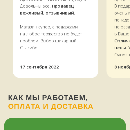
Довольны все.
Продавец
В пода
вежливый, отзывчивый.
очень 
понадо
Магазин супер, с подарками
не раз
на любое торжество не будет
в Ваше
проблем. Выбор шикарный.
Отлич
Спасибо.
цены. 
Оплатить можно и наличными,
Однозн
и картой, в том числе кредитной,
через терминал
17 сентября 2022
8 нояб
Мы работаем
с 11 до 19 часов
в будни
и в выходные —
ежедневно
Звоните, пишите:
ВКонтакте
+7 (909) 563-11-00
WhatsApp