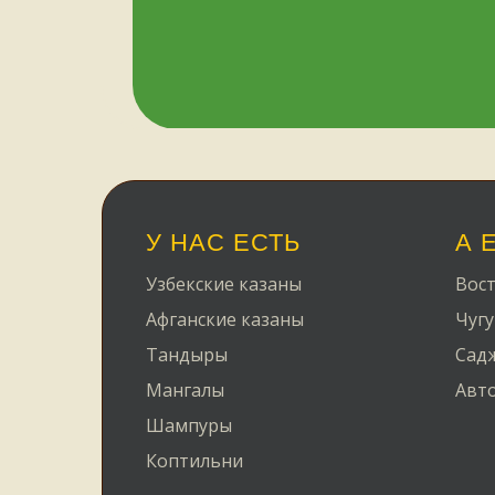
У НАС ЕСТЬ
А 
Узбекские казаны
Вост
Афганские казаны
Чугу
Тандыры
Сад
Мангалы
Авт
Шампуры
Коптильни