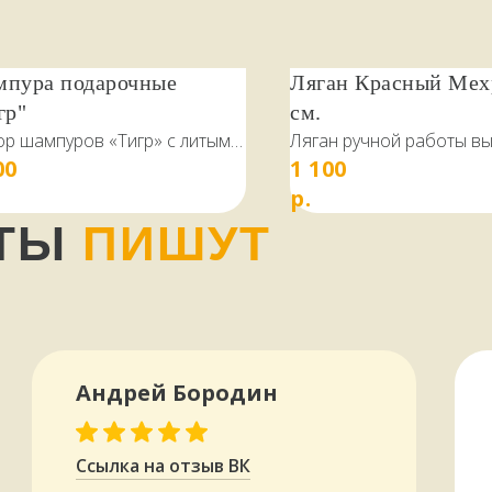
, удобно хранить и
возить её в специальной
е-чехле.
пура подарочные
Ляган Красный Мех
гр"
см.
же сумку можно использовать
р шампуров «Тигр» с литыми
Ляган ручной работы в
хранения и переноски
00
1 100
нечниками, ручка из
мастерами Узбекистана 
ного мангала подходящего
ородных сортов дерева —
старинных восточных тр
р.
ера.
 венге, граб.
НТЫ
ПИШУТ
Андрей Бородин
Ссылка на отзыв ВК