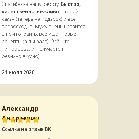
Печь устойчива во время
Спасибо за вашу работу!
Быстро,
эксплуатации, легко разбирается,
качественно, вежливо
) второй
что облегчает её
казан (теперь на подарок) и все
транспортировку и хранение.
превосходно! Мужу очень нравится
в нем готовить, все ищет новые
рецепты (а я и рада). Всё, что
ни пробовали, получается
безумно вкусно)
21 июля 2020
Александр
Андреевич
Ссылка на отзыв ВК