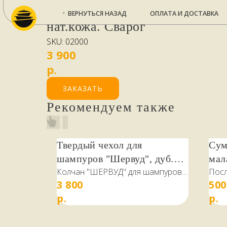
Чехол для шампуров "Ex Dono
ВЕРНУТЬСЯ НАЗАД
ОПЛАТА И ДОСТАВКА
КО
нат.кожа. Сварог
SKU:
02000
3 900
р.
ЗАКАЗАТЬ
Рекомендуем также
Твердый чехол для
Сум
шампуров "Шервуд", дуб.
мал
Колчан "ШЕРВУД" для шампуров,
Посл
Сварог
3 800
500
дерево дуб/карагач, ручка из
на н
натуральной кожи
копо
р.
р.
чист
и ме