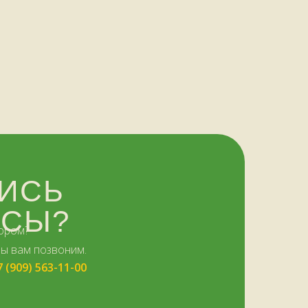
ИСЬ
ОСЫ?
ором?
мы вам позвоним.
7 (909) 563-11-00