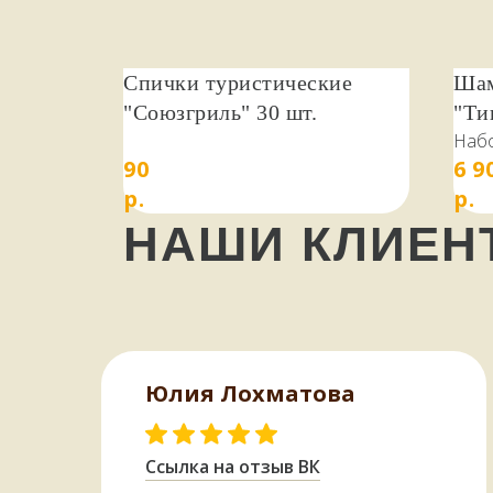
доме
пере
сумк
Спички туристические
Шам
"Союзгриль" 30 шт.
"Ти
Эту 
Набо
для 
90
6 9
нако
сбор
благ
р.
р.
разм
орех,
НАШИ КЛИЕ
Юлия Лохматова
Ссылка на отзыв ВК