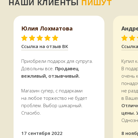
Фотографии узоров
Доставляем
заказы по всей области.
могут немного
По Мурманску от 5000 р. —
БЕСПЛАТНО
отличаться от их
реального исполнения,
однако стиль и
Юлия Лохматова
Андр
УЗНАТЬ СТОИМОСТЬ ДОСТАВКИ
цветовая гамма будут
сохранены.
Ссылка на отзыв ВК
Ссылка
Приобрели подарок для супруга.
Купил к
Довольны все.
Продавец
В пода
вежливый, отзывчивый.
очень 
понадо
Магазин супер, с подарками
не раз
на любое торжество не будет
в Ваше
проблем. Выбор шикарный.
Отлич
Спасибо.
цены. 
Однозн
17 сентября 2022
8 нояб