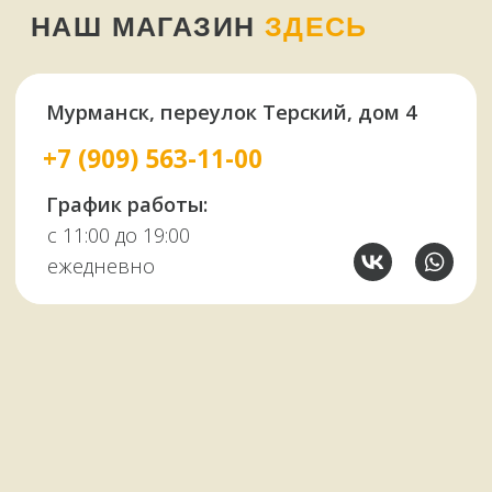
У НАС ЕСТЬ
А ЕЩЕ
Узбекские казаны
Восточная посуда
Афганские казаны
Чугунная посуда
Тандыры
Саджи
Мангалы
Автоклавы
Шампуры
Коптильни
НАШИМ КЛИЕНТАМ
НАШИ КОНТАКТЫ
Оплата и доставка
Мурманск,
Отзывы о нас
переулок Терский, 4
Все контакты
11:00–19:00