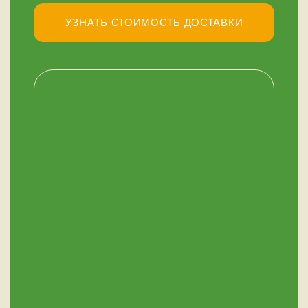
НАШ МАГАЗИН
ЗДЕСЬ
Мурманск, переулок Терский, дом 4
+7 (909) 563-11-00
График работы:
с 11:00 до 19:00
ежедневно