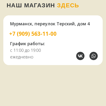
У НАС ЕСТЬ
А ЕЩЕ
Узбекские казаны
Восточная посуда
Афганские казаны
Чугунная посуда
Тандыры
Саджи
Мангалы
Автоклавы
Шампуры
Коптильни
НАШИМ КЛИЕНТАМ
НАШИ КОНТАКТЫ
Оплата и доставка
Мурманск,
Отзывы о нас
переулок Терский, 4
Все контакты
11:00–19:00