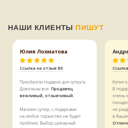
КАК МЫ РАБОТАЕМ,
ОПЛАТА И ДОСТАВКА
Всё, что есть на сайте, есть
в наличии
в магазине в
Терском переулке, дом 4
Юлия Лохматова
Андр
Доставляем
заказы по всей области.
По Мурманску от 5000 р. —
БЕСПЛАТНО
Ссылка на отзыв ВК
Ссылка
УЗНАТЬ СТОИМОСТЬ ДОСТАВКИ
Приобрели подарок для супруга.
Купил к
Довольны все.
Продавец
В пода
вежливый, отзывчивый.
очень 
понадо
Магазин супер, с подарками
не раз
на любое торжество не будет
в Ваше
проблем. Выбор шикарный.
Отлич