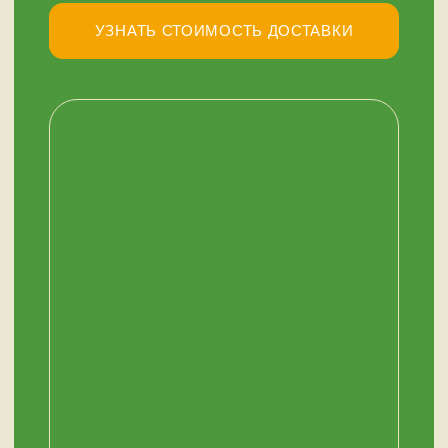
НАШ МАГАЗИН
ЗДЕСЬ
Мурманск, переулок Терский, дом 4
+7 (909) 563-11-00
График работы:
с 11:00 до 19:00
ежедневно