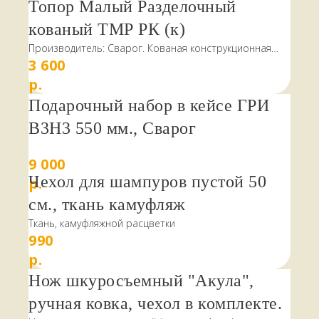
Топор Малый Разделочный
кованый ТМР РК (к)
Производитель: Сварог. Кованая конструкционная
3 600
сталь, лущеный шпон, чехол
р.
Подарочный набор в кейсе ГРИ
В3Н3 550 мм., Сварог
9 000
Чехол для шампуров пустой 50
р.
см., ткань камуфляж
Ткань, камуфляжной расцветки
990
р.
Нож шкуросъемный "Акула",
ручная ковка, чехол в комплекте.