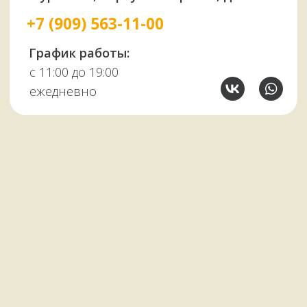
У НАС ЕСТЬ
А ЕЩЕ
Узбекские казаны
Восточная посуда
Афганские казаны
Чугунная посуда
Тандыры
Саджи
Мангалы
Автоклавы
Шампуры
Коптильни
НАШИМ КЛИЕНТАМ
НАШИ КОНТАКТЫ
Оплата и доставка
Мурманск,
Отзывы о нас
переулок Терский, 4
Все контакты
11:00–19:00
ежедневно
+7 (909) 563-11-00
Политика