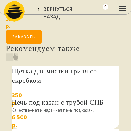
Пресс - форма для люля кебаб
0
ВЕРНУТЬСЯ
НАЗАД
SKU:
02416
350
р.
ЗАКАЗАТЬ
Рекомендуем также
Щетка для чистки гриля со
скребком
350
Печь под казан с трубой СПБ
р.
Качественная и надежная печь под казан.
6 500
р.