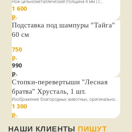
Нож цельнометаллический (толщина 4 мм ) с
1 600
накладными ручками. Имеет укороченное лезвие,
подходящее для совершения коротких, мелких
р.
НАШИ КЛИЕНТЫ
ПИШУТ
порезов по радиусу движения руки, что характерно
Подставка под шампуры "Тайга"
для категории шкуросъёмных ножей.
С торца ручка снабжена отверстием для темляка.
60 см
стайте
Данное изделие не является холодным оружием, а
относится к категории хозяйственно-бытового
750
инструмента.
р.
990
р.
Стопки-перевертыши "Лесная
братва" Хрусталь, 1 шт.
Изображение благородных животных, оригинально
1 300
выполненная работа, выпил перевернул — ЗДОРОВО
и КРАСИВО.
р.
В наборе представлены:
КАК МЫ РАБОТАЕМ,
лиса