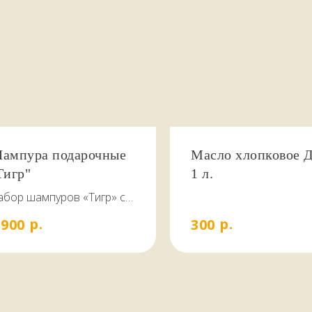
ампура подарочные
Масло хлопковое 
Тигр"
1 л.
абор шампуров «Тигр» с
итыми наконечниками,
р.
р.
 900
300
учка из благородных
ортов дерева — орех,
нге, граб.