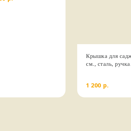
Крышка для садж
см., сталь, ручка
универсальная
р.
1 200