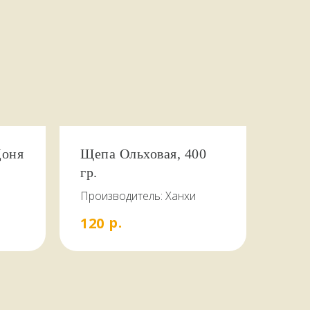
Доня
Щепа Ольховая, 400
гр.
Производитель: Ханхи
р.
120