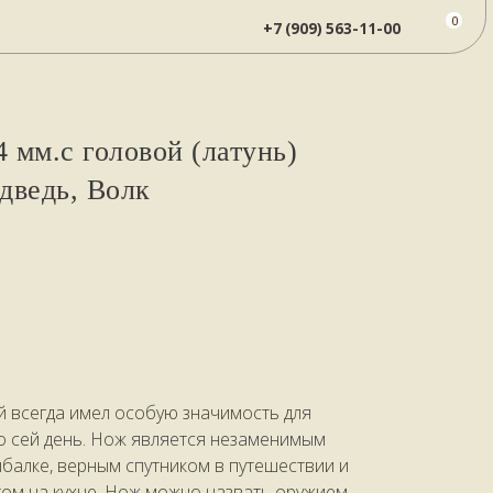
0
+7 (909) 563-11-00
 мм.с головой (латунь)
дведь, Волк
й всегда имел особую значимость для
по сей день. Нож является незаменимым
балке, верным спутником в путешествии и
м на кухне. Нож можно назвать оружием,