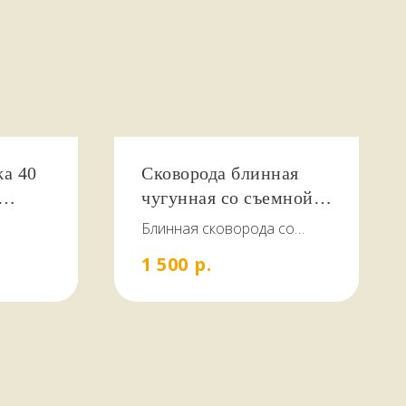
а 40
Сковорода блинная
чугунная со съемной
ручкой без крышки 22
Блинная сковорода со
см. "Гардарика"
съёмной ручкой. Подходит
р.
1 500
для газовых, галогеновых,
стеклокерамических,
электрических и
индукционных плит.