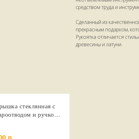
средством труда и инстру
Сделанный из качественной
прекрасным подарком, кото
Рукоятка отличается стиль
древесины и латуни.
рышка стеклянная с
ароотводом и ручкой
0 см.
р.
00