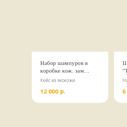
Набор шампуров в
Ш
коробке кож. зам
"
"Элит - Орел №8"
Кейс из экокожи
Н
л
р.
12 000
6
р
с
ве