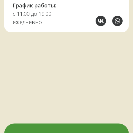
У НАС ЕСТЬ
А ЕЩЕ
Узбекские казаны
Восточная посуда
Афганские казаны
Чугунная посуда
Тандыры
Саджи
Мангалы
Автоклавы
Шампуры
Коптильни
НАШИМ КЛИЕНТАМ
НАШИ КОНТАКТЫ
Оплата и доставка
Мурманск,
Отзывы о нас
переулок Терский, 4
Все контакты
11:00–19:00