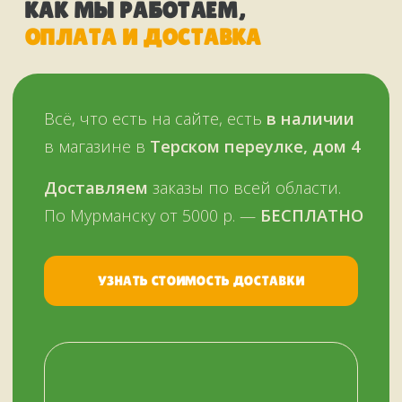
Оплатить можно и наличными,
и картой, в том числе кредитной,
через терминал
Мы работаем
с 11 до 19 часов
в будни
и в выходные —
ежедневно
Звоните, пишите:
ВКонтакте
+7 (909) 563-11-00
WhatsApp