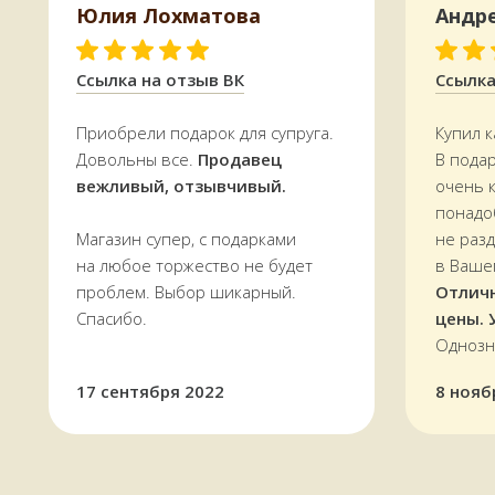
Юлия Лохматова
Андр
Ссылка на отзыв ВК
Ссылка
КАК МЫ РАБОТАЕМ,
ОПЛАТА И ДОСТАВКА
Приобрели подарок для супруга.
Купил к
Довольны все.
Продавец
В пода
Всё, что есть на сайте, есть
в наличии
вежливый, отзывчивый.
очень 
в магазине в
Терском переулке, дом 4
понадо
Доставляем
заказы по всей области.
Магазин супер, с подарками
не раз
По Мурманску от 5000 р. —
БЕСПЛАТНО
на любое торжество не будет
в Ваше
проблем. Выбор шикарный.
Отлич
Спасибо.
цены. 
УЗНАТЬ СТОИМОСТЬ ДОСТАВКИ
Однозн
17 сентября 2022
8 нояб