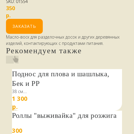
SKU:
01554
350
р.
ЗАКАЗАТЬ
Масло-воск для разделочных досок и других деревянных
изделий, контактирующих с продуктами питания.
Рекомендуем также
Поднос для плова и шашлыка,
Бек и РР
38 см.
1 300
Красивый керамический поднос в виде круглого
блюда с ручками, расписанный вручную колоритным
р.
орнаментом будет незаменимым атрибутом любого
Роллы "выживайка" для розжига
праздника в вашей семье.
300