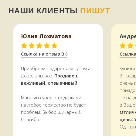
Доставляем
заказы по всей области.
По Мурманску от 5000 р. —
БЕСПЛАТНО
УЗНАТЬ СТОИМОСТЬ ДОСТАВКИ
Юлия Лохматова
Андр
Ссылка на отзыв ВК
Ссылка
Приобрели подарок для супруга.
Купил к
Довольны все.
Продавец
В пода
вежливый, отзывчивый.
очень 
понадо
Магазин супер, с подарками
не раз
на любое торжество не будет
в Ваше
проблем. Выбор шикарный.
Отлич
Спасибо.
цены. 
Однозн