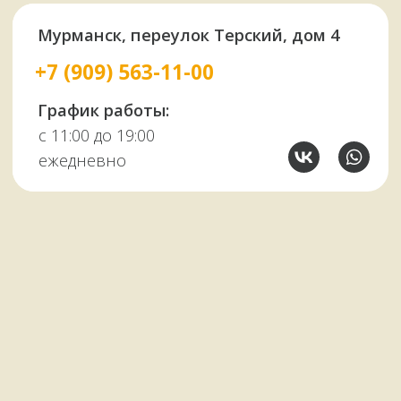
Узбекские казаны
Восточная посуда
Афганские казаны
Чугунная посуда
Тандыры
Саджи
Мангалы
Автоклавы
Шампуры
Коптильни
НАШИМ КЛИЕНТАМ
НАШИ КОНТАКТЫ
Оплата и доставка
Мурманск,
Отзывы о нас
переулок Терский, 4
Все контакты
11:00–19:00
ежедневно
+7 (909) 563-11-00
Политика
конфиденциальности
© Копирование материалов сайта запрещено
Сайт сделали МЫ С КОТОМ в 2023 году