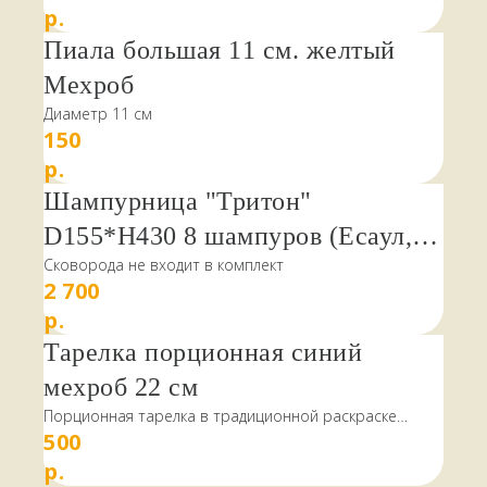
популярных блюд на открытом огне. Подказанник
р.
гамма будут сохранены.
стайте
поможет расширить возможности использования
Пиала большая 11 см. желтый
мангала и порадует долгой службой.
Мехроб
Металлическая подставка подходит не только под
Диаметр 11 см
установку классического, но и для афганского казана,
150
а также кастрюли, сковороды, саджа и чайника.
р.
Шампурница "Тритон"
D155*H430 8 шампуров (Есаул,
Подказанник покрыт термостойкой краской,
выдерживающей высокую температуру открытого
Сковорода не входит в комплект
Атаман)
огня.
2 700
р.
Тарелка порционная синий
КАК МЫ РАБОТАЕМ,
мехроб 22 см
ОПЛАТА И ДОСТАВКА
Порционная тарелка в традиционной раскраске
500
мехроб. Диаметр 22 см.
Всё, что есть на сайте, есть
в наличии
р.
в магазине в
Терском переулке, дом 4