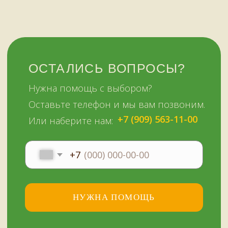
51KAZAN.RU