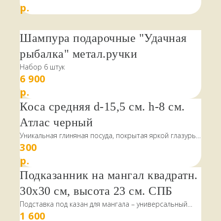
р.
Шампура подарочные "Удачная
рыбалка" метал.ручки
Набор 6 штук
6 900
р.
Коса средняя d-15,5 см. h-8 см.
Атлас черный
Уникальная глиняная посуда, покрытая яркой глазурью
300
и замысловатыми узорами. Эти предметы, созданные
в самом сердце керамического искусства – Риштане,
р.
станут прекрасным подарком для всех, кто ценит
Подказанник на мангал квадратн.
Восточную кухню. Такая посуда привнесет в любой
дом нотки национального колорита и подарит
30х30 см, высота 23 см. СПБ
теплоту и уют восточного гостеприимства.
НАШИ КЛИЕНТЫ
ПИШУТ
Подставка под казан для мангала – универсальный
Фотографии узоров могут немного отличаться от их
1 600
вариант для готовки плова, лагмана и других
реального исполнения, однако стиль и цветовая