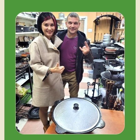
ОСТАЛИСЬ ВОПРОСЫ?
Нужна помощь с выбором?
Оставьте телефон и мы вам позвоним.
+7 (909) 563-11-00
Или наберите нам:
–
+7