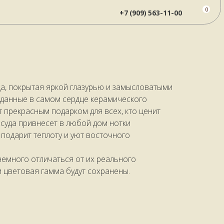
чневый карандаш
0
+7 (909) 563-11-00
да, покрытая яркой глазурью и замысловатыми
озданные в самом сердце керамического
т прекрасным подарком для всех, кто ценит
суда привнесет в любой дом нотки
подарит теплоту и уют восточного
немного отличаться от их реального
и цветовая гамма будут сохранены.