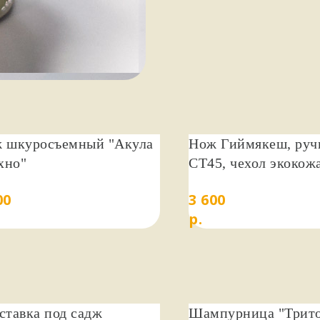
 шкуросъемный "Акула
Нож Гиймякеш, ручн
ехно"
СТ45, чехол экокожа
Сварог
00
3 600
р.
ставка под садж
Шампурница "Трит