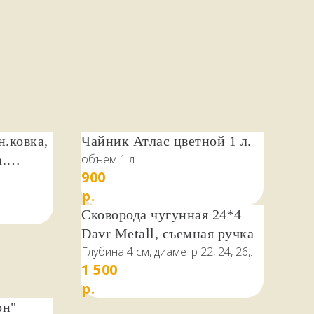
.ковка,
Чайник Атлас цветной 1 л.
объем 1 л
.
900
р.
Сковорода чугунная 24*4
Davr Metall, съемная ручка
Глубина 4 см, диаметр 22, 24, 26,
1 500
28 см
р.
он"