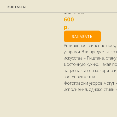
Сахарница Кори
НТАКТЫ
SKU:
01567
600
р.
ЗАКАЗАТЬ
Уникальная глиняная посу
узорами. Эти предметы, с
искусства – Риштане, стану
Восточную кухню. Такая по
национального колорита и 
гостеприимства.
Фотографии узоров могут 
исполнения, однако стиль 