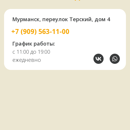
У НАС ЕСТЬ
А ЕЩЕ
Узбекские казаны
Восточная посуда
Афганские казаны
Чугунная посуда
Тандыры
Саджи
Мангалы
Автоклавы
Шампуры
Коптильни