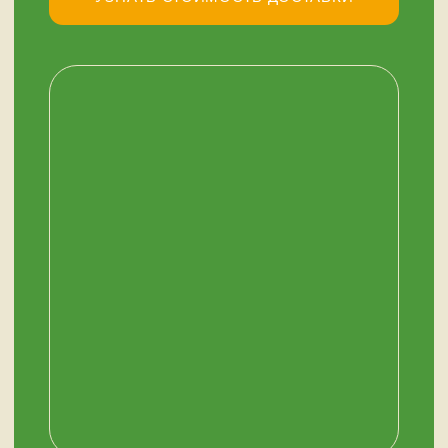
НАШ МАГАЗИН
ЗДЕСЬ
Мурманск, переулок Терский, дом 4
+7 (909) 563-11-00
График работы:
с 11:00 до 19:00
ежедневно