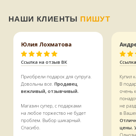
Юлия Лохматова
Андр
КАК МЫ РАБОТАЕМ,
ОПЛАТА И ДОСТАВКА
Ссылка на отзыв ВК
Ссылка
Приобрели подарок для супруга.
Купил к
Всё, что есть на сайте, есть
в наличии
Довольны все.
Продавец
В пода
в магазине в
Терском переулке, дом 4
вежливый, отзывчивый.
очень 
Доставляем
заказы по всей области.
понадо
По Мурманску от 5000 р. —
БЕСПЛАТНО
Магазин супер, с подарками
не раз
на любое торжество не будет
в Ваше
УЗНАТЬ СТОИМОСТЬ ДОСТАВКИ
проблем. Выбор шикарный.
Отлич
Спасибо.
цены. 
Однозн