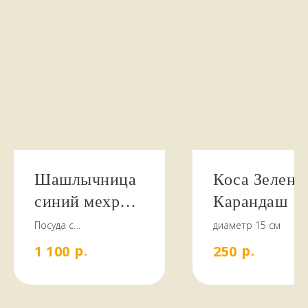
НАШИ КЛИЕНТЫ
ПИШУТ
Шашлычница
Коса Зелены
синий мехроб
Карандаш
стайте
овальная 42
Посуда с
диаметр 15 см
национальным
см
р.
р.
1 100
250
орнаментом станет
отличным подарком
для тех, кто ценит
изысканную посуду.