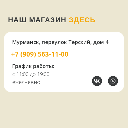
У НАС ЕСТЬ
А ЕЩЕ
Узбекские казаны
Восточная посуда
Афганские казаны
Чугунная посуда
Тандыры
Саджи
Мангалы
Автоклавы
Шампуры
Коптильни
НАШИМ КЛИЕНТАМ
НАШИ КОНТАКТЫ
Оплата и доставка
Мурманск,
Отзывы о нас
переулок Терский, 4
Все контакты
11:00–19:00
ежедневно
+7 (909) 563-11-00
Политика
конфиденциальности