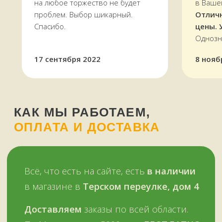
на любое торжество не будет
в Ваше
проблем. Выбор шикарный.
Отлич
Спасибо.
цены. 
Однозн
Оплатить можно и наличными,
17 сентября 2022
8 нояб
и картой, в том числе кредитной,
через терминал
Мы работаем
с 11 до 19 часов
в будни
и в выходные —
ежедневно
Звоните, пишите:
ВКонтакте
+7 (909) 563-11-00
WhatsApp
НАШ МАГАЗИН
ЗДЕСЬ
Мурманск, переулок Терский, дом 4