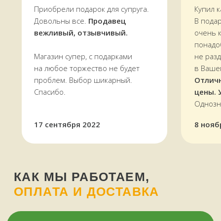
Приобрели подарок для супруга.
Купил к
Довольны все.
Продавец
В пода
вежливый, отзывчивый.
очень 
понадо
Магазин супер, с подарками
не раз
на любое торжество не будет
в Ваше
проблем. Выбор шикарный.
Отлич
Спасибо.
цены. 
Оплатить можно и наличными,
Однозн
и картой, в том числе кредитной,
через терминал
Мы работаем
с 11 до 19 часов
в будни
17 сентября 2022
8 нояб
и в выходные —
ежедневно
Звоните, пишите:
ВКонтакте
+7 (909) 563-11-00
WhatsApp