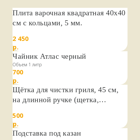
Восточную кухню. Такая посуда привнесет в любой
дом нотки национального колорита и подарит
Плита варочная квадратная 40х40
теплоту и уют восточного гостеприимства.
см с кольцами, 5 мм.
Фотографии узоров могут немного отличаться от их
реального исполнения, однако стиль и цветовая
гамма будут сохранены.
2 450
НАШИ КЛИЕНТЫ
ПИШУТ
р.
Чайник Атлас черный
стайте
Объем 1 литр
700
р.
Щётка для чистки гриля, 45 см,
на длинной ручке (щетка,
скребок)
500
р.
Подставка под казан