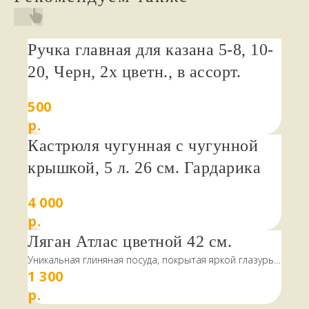
Ручка главная для казана 5-8, 10-
20, Черн, 2х цветн., в ассорт.
500
р.
Кастрюля чугунная с чугунной
крышкой, 5 л. 26 см. Гардарика
4 000
р.
Ляган Атлас цветной 42 см.
Уникальная глиняная посуда, покрытая яркой глазурью
1 300
и замысловатыми узорами. Эти предметы, созданные
в самом сердце керамического искусства – Риштане,
р.
станут прекрасным подарком для всех, кто ценит