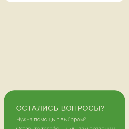
ежедневно
+7 (909) 563-11-00
Политика
конфиденциальности
© Копирование материалов сайта запрещено
Сайт сделали МЫ С КОТОМ в 2023 году
51KAZAN.RU