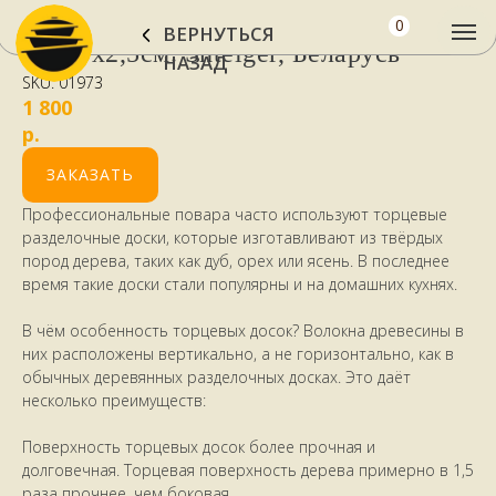
Торцевая доска "Классика"
0
ВЕРНУТЬСЯ
НАЗАД
28х20х2,5см. Shteiger, Беларусь
SKU:
01973
1 800
р.
ЗАКАЗАТЬ
Профессиональные повара часто используют торцевые
разделочные доски, которые изготавливают из твёрдых
пород дерева, таких как дуб, орех или ясень. В последнее
время такие доски стали популярны и на домашних кухнях.
В чём особенность торцевых досок? Волокна древесины в
них расположены вертикально, а не горизонтально, как в
обычных деревянных разделочных досках. Это даёт
несколько преимуществ:
Поверхность торцевых досок более прочная и
долговечная. Торцевая поверхность дерева примерно в 1,5
раза прочнее, чем боковая.