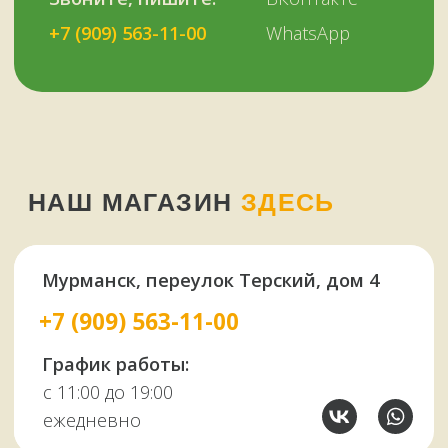
У НАС ЕСТЬ
А ЕЩЕ
Узбекские казаны
Восточная посуда
Афганские казаны
Чугунная посуда
Тандыры
Саджи
Мангалы
Автоклавы
Шампуры
Коптильни
НАШИМ КЛИЕНТАМ
НАШИ КОНТАКТЫ
Оплата и доставка
Мурманск,
Отзывы о нас
переулок Терский, 4
Все контакты
11:00–19:00