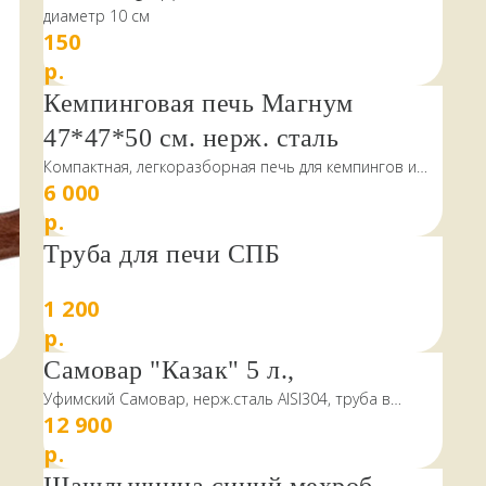
диаметр 10 см
150
р.
Кемпинговая печь Магнум
47*47*50 см. нерж. сталь
Компактная, легкоразборная печь для кемпингов и
6 000
дачи
р.
Труба для печи СПБ
1 200
р.
Самовар "Казак" 5 л.,
Уфимский Самовар, нерж.сталь AISI304, труба в
12 900
комплекте
р.
НАШИ КЛИЕНТЫ
ПИШУТ