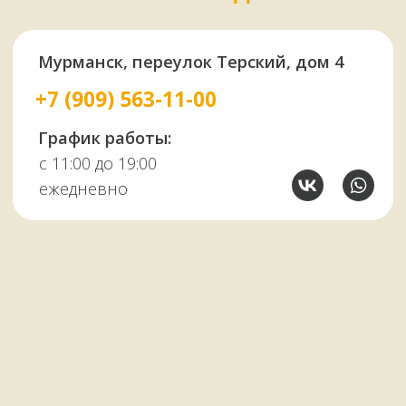
У НАС ЕСТЬ
А ЕЩЕ
Узбекские казаны
Восточная посуда
Афганские казаны
Чугунная посуда
Тандыры
Саджи
Мангалы
Автоклавы
Шампуры
Коптильни
НАШИМ КЛИЕНТАМ
НАШИ КОНТАКТЫ
Оплата и доставка
Мурманск,
Отзывы о нас
переулок Терский, 4
Все контакты
11:00–19:00
ежедневно
+7 (909) 563-11-00
Политика
конфиденциальности
© Копирование материалов сайта запрещено