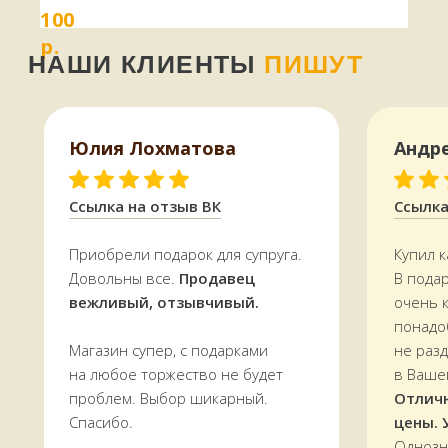
Объем — 50 мл
100
в магазине в
Терском переулке, дом 4
Вес — 250 грамм.
р.
Доставляем
заказы по всей области.
По Мурманску от 5000 р. —
БЕСПЛАТНО
УЗНАТЬ СТОИМОСТЬ ДОСТАВКИ
Юлия Лохматова
Андр
Ссылка на отзыв ВК
Ссылка
Приобрели подарок для супруга.
Купил к
Довольны все.
Продавец
В пода
вежливый, отзывчивый.
очень 
понадо
Магазин супер, с подарками
не раз
на любое торжество не будет
в Ваше
проблем. Выбор шикарный.
Отлич
Спасибо.
цены. 
Однозн