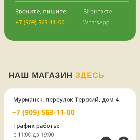
У НАС ЕСТЬ
А ЕЩЕ
Узбекские казаны
Восточная посуда
Афганские казаны
Чугунная посуда
Тандыры
Саджи
Мангалы
Автоклавы
Шампуры
Коптильни
НАШИМ КЛИЕНТАМ
НАШИ КОНТАКТЫ
Оплата и доставка
Мурманск,
Отзывы о нас
переулок Терский, 4