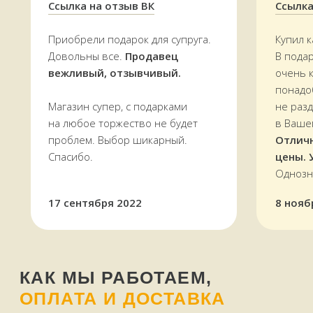
Ссылка на отзыв ВК
Ссылка
Приобрели подарок для супруга.
Купил к
Довольны все.
Продавец
В пода
вежливый, отзывчивый.
очень 
понадо
Магазин супер, с подарками
не раз
на любое торжество не будет
в Ваше
проблем. Выбор шикарный.
Отлич
Оплатить можно и наличными,
Спасибо.
цены. 
и картой, в том числе кредитной,
Однозн
через терминал
Мы работаем
с 11 до 19 часов
в будни
17 сентября 2022
8 нояб
и в выходные —
ежедневно
Звоните, пишите:
ВКонтакте
+7 (909) 563-11-00
WhatsApp