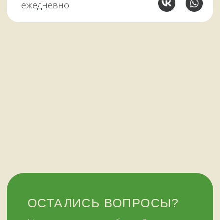
Все контакты
11:00–19:00
ежедневно
+7 (909) 563-11-00
Политика
конфиденциальности
© Копирование материалов сайта запрещено
Сайт сделали МЫ С КОТОМ в 2023 году
51KAZAN.RU