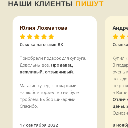
Юлия Лохматова
Андр
Ссылка на отзыв ВК
Ссылка
Приобрели подарок для супруга.
Купил к
Довольны все.
Продавец
В пода
вежливый, отзывчивый.
очень 
понадо
Магазин супер, с подарками
не раз
на любое торжество не будет
в Ваше
Оплатить можно и наличными,
проблем. Выбор шикарный.
Отлич
и картой, в том числе кредитной,
через терминал
Спасибо.
цены. 
Мы работаем
с 11 до 19 часов
в будни
Однозн
и в выходные —
ежедневно
17 сентября 2022
8 нояб