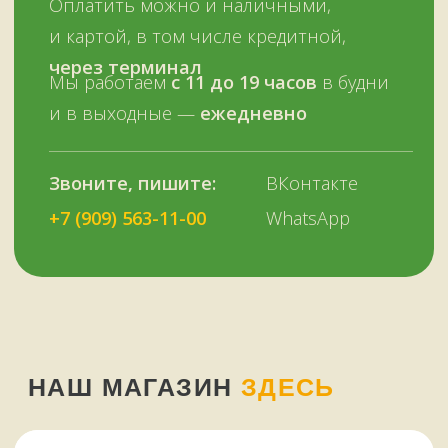
У НАС ЕСТЬ
А ЕЩЕ
Узбекские казаны
Восточная посуда
Афганские казаны
Чугунная посуда
Тандыры
Саджи
Мангалы
Автоклавы
Шампуры
Коптильни