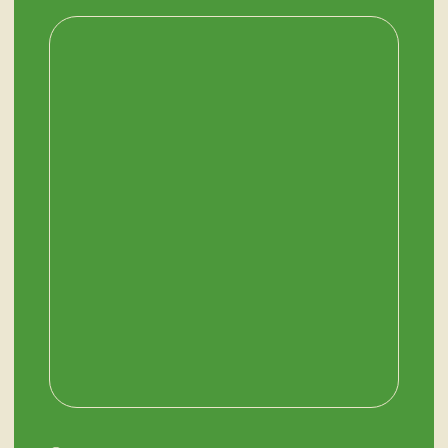
ОСТАЛИСЬ ВОПРОСЫ?
Нужна помощь с выбором?
Оставьте телефон и мы вам позвоним.
+7 (909) 563-11-00
Или наберите нам:
–
+7
НУЖНА ПОМОЩЬ