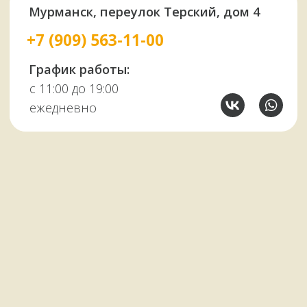
НАШИМ КЛИЕНТАМ
НАШИ КОНТАКТЫ
Оплата и доставка
Мурманск,
Отзывы о нас
переулок Терский, 4
Все контакты
11:00–19:00
ежедневно
+7 (909) 563-11-00
Политика
конфиденциальности
© Копирование материалов сайта запрещено
Сайт сделали МЫ С КОТОМ в 2023 году
51KAZAN.RU