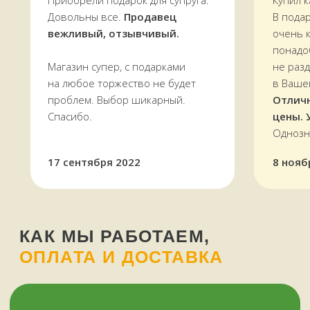
Приобрели подарок для супруга.
Купил к
Довольны все.
Продавец
В пода
+7
вежливый, отзывчивый.
очень 
понадо
НУЖНА ПОМОЩЬ
Магазин супер, с подарками
не раз
на любое торжество не будет
в Ваше
проблем. Выбор шикарный.
Отлич
Спасибо.
цены. 
Однозн
17 сентября 2022
8 нояб