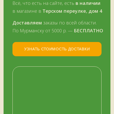
У НАС ЕСТЬ
А ЕЩЕ
Узбекские казаны
Восточная посуда
Афганские казаны
Чугунная посуда
Тандыры
Саджи
Мангалы
Автоклавы
Шампуры
Коптильни
НАШИМ КЛИЕНТАМ
НАШИ КОНТАКТЫ
Оплата и доставка
Мурманск,
Отзывы о нас
переулок Терский, 4
Все контакты
11:00–19:00
ежедневно
+7 (909) 563-11-00
Политика
конфиденциальности